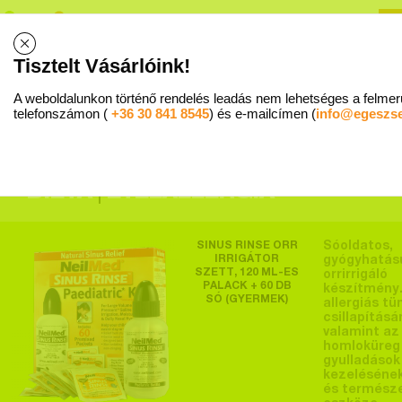
R
B
Tisztelt Vásárlóink!
Allergiaközpont - 1015 Budapest, Ostrom u. 16. Fsz 1. I Trombózisközpont - Mammut II. 5. emele
A weboldalunkon történő rendelés leadás nem lehetséges a felmerü
WEBSHOP
SZAKÉRTŐ VÁLASZOL
RENDELÉS MENETE
SZ
telefonszámon (
+36 30 841 8545
) és e-mailcímen (
info@egeszs
TOP TERMÉKEK
DIÉTA
ÉTELALLERGIA
SINUS RINSE ORR
Sóoldatos,
IRRIGÁTOR
gyógyhatás
SZETT, 120 ML-ES
orrirrigáló
PALACK + 60 DB
készítmény.
SÓ (GYERMEK)
allergiás tü
csillapításá
valamint az
homloküreg
gyulladások
kezeléséne
és termész