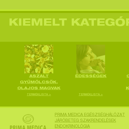
KIEMELT KATEGÓ
ASZALT
ÉDESSÉGEK
GYÜMÖLCSÖK,
OLAJOS MAGVAK
TERMÉKLISTA >
TERMÉKLISTA >
PRIMA MEDICA EGÉSZSÉGHÁLÓZAT
JÁRÓBETEG SZAKRENDELÉSEK
ENDOKRINOLÓGIA