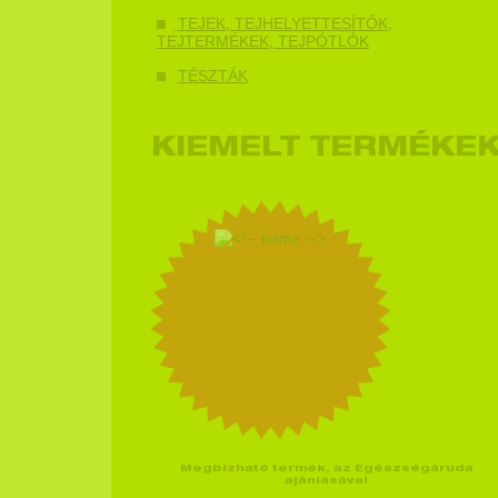
TEJEK, TEJHELYETTESÍTŐK,
TEJTERMÉKEK, TEJPÓTLÓK
TÉSZTÁK
KIEMELT TERMÉKE
Megbízható termék, az Egészségáruda
ajánlásával