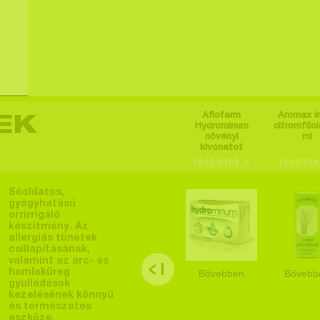
Aflofarm
Aromax in
EK
Hydrominum
citromfűola
növényi
ml
kivonatot
tartalmazó
részletek >
részlete
étrend-
kiegészítő
tabletta 30 db
Sóoldatos,
gyógyhatású
orrirrigáló
készítmény. Az
allergiás tünetek
csillapításának,
valamint az arc- és
homloküreg
Bővebben
Bővebb
gyulladások
kezelésének könnyű
és természetes
eszköze.