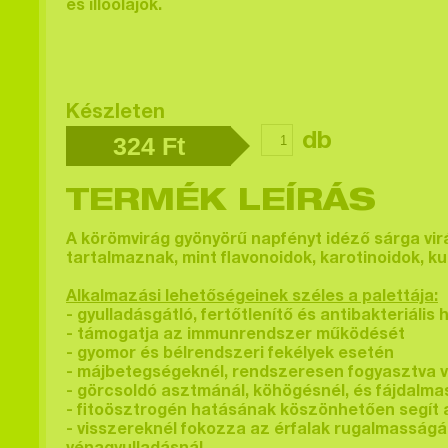
és illóolajok.
Készleten
db
324
Ft
TERMÉK LEÍRÁS
A
körömvirág
gyönyörű napfényt idéző sárga vir
tartalmaznak, mint flavonoidok, karotinoidok, kum
Alkalmazási lehetőségeinek széles a palettája:
- gyulladásgátló, fertőtlenítő és antibakteriális
- támogatja az immunrendszer működését
- gyomor és bélrendszeri fekélyek esetén
- májbetegségeknél, rendszeresen fogyasztva v
- görcsoldó asztmánál, köhögésnél, és fájdalm
- fitoösztrogén hatásának köszönhetően segít 
- visszereknél fokozza az érfalak rugalmasságát