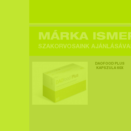
Egy felhasználó
megtekintette a
terméket >
MÁRKA ISME
SZAKORVOSAINK AJÁNLÁSÁVA
Egy felhasználó
DAOFOOD PLUS
megtekintette a
KAPSZULA 60X
terméket >
Egy felhasználó
megtekintette a
terméket >