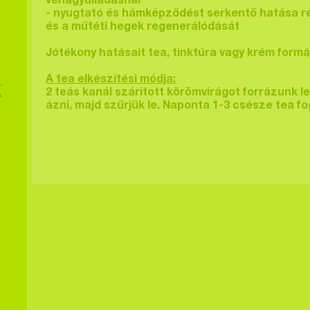
vénagyulladásnál
- nyugtató és hámképződést serkentő hatása rév
és a műtéti hegek regenerálódását
Jótékony hatásait tea, tinktúra vagy krém formá
A tea elkészítési módja:
K
2 teás kanál szárított körömvirágot forrázunk le 
ázni, majd szűrjük le. Naponta 1-3 csésze tea fo