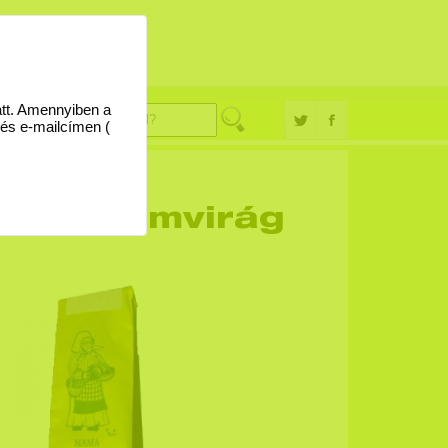
églevél
09
att. Amennyiben a
 és e-mailcímen (
ei körömvirág