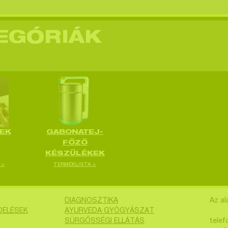
EGÓRIÁK
EK
GABONATEJ-
FŐZŐ
KÉSZÜLÉKEK
 >
TERMÉKLISTA >
DIAGNOSZTIKA
Az al
DELÉSEK
AYURVEDA GYÓGYÁSZAT
SÜRGŐSSÉGI ELLÁTÁS
telef