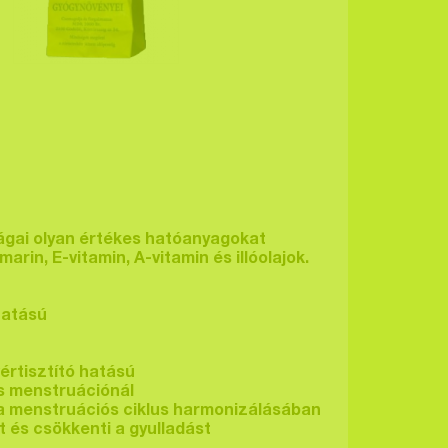
ágai olyan értékes hatóanyagokat
arin, E-vitamin, A-vitamin és illóolajok.
 hatású
értisztító hatású
as menstruációnál
a menstruációs ciklus harmonizálásában
 és csökkenti a gyulladást