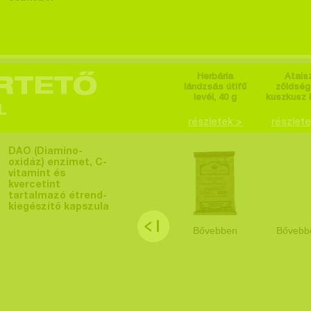
Herbária
Atais
RTETŐ
lándzsás útifű
zöldsé
levél, 40 g
kuszkusz 
L
részletek >
részlete
DAO (Diamino-
oxidáz) enzimet, C-
vitamint és
kvercetint
tartalmazó étrend-
kiegészítő kapszula
Bővebben
Bővebb