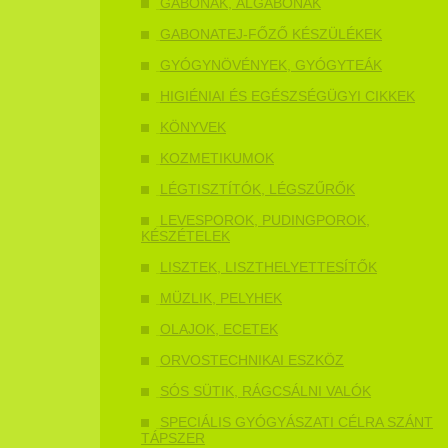
GABONÁK, ÁLGABONÁK
GABONATEJ-FŐZŐ KÉSZÜLÉKEK
GYÓGYNÖVÉNYEK, GYÓGYTEÁK
HIGIÉNIAI ÉS EGÉSZSÉGÜGYI CIKKEK
KÖNYVEK
KOZMETIKUMOK
LÉGTISZTÍTÓK, LÉGSZŰRŐK
LEVESPOROK, PUDINGPOROK,
KÉSZÉTELEK
LISZTEK, LISZTHELYETTESÍTŐK
MÜZLIK, PELYHEK
OLAJOK, ECETEK
ORVOSTECHNIKAI ESZKÖZ
SÓS SÜTIK, RÁGCSÁLNI VALÓK
SPECIÁLIS GYÓGYÁSZATI CÉLRA SZÁNT
TÁPSZER