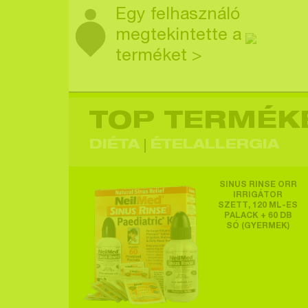
Egy felhasználó
megtekintette a
terméket >
TOP TERMÉK
Egy felhasználó
megtekintette a
DIÉTA
ÉTELALLERGIA
terméket >
SINUS RINSE ORR
IRRIGÁTOR
SZETT, 120 ML-ES
PALACK + 60 DB
SÓ (GYERMEK)
Egy felhasználó
megtekintette a
terméket >