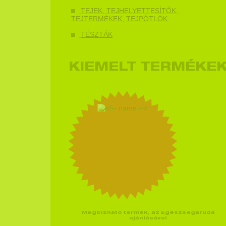
TEJEK, TEJHELYETTESÍTŐK,
TEJTERMÉKEK, TEJPÓTLÓK
TÉSZTÁK
KIEMELT TERMÉKE
Megbízható termék, az Egészségáruda
ajánlásával