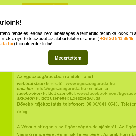
REGISZTRÁCIÓ
Egészs
BEJELENTKEZÉS
árlóink!
- Mammut II. 5. emelet - 1024 Budapest, Lövőház u. 1-5. I MediAd Kft. I Telefon:
+36 70 428 55
rténő rendelés leadás nem lehetséges a felmerülő technikai okok mi
ÉS MENETE
SZÁLLÍTÁS FELTÉTELEI
GYIK
KAPCSOLAT
rmék elnyerte tetszését az alábbi telefonszámon (
+36 30 841 8545
)
uda.hu
) tudnak érdeklődni!
MEGRENDELÉS FOLYAMATA
Megértettem
RENDELÉSI MÓDOK
Az EgészségÁrudában rendelni lehet:
webáruházon
keresztül:
www.egeszsegaruda.hu
emailen
:
info@egeszsegaruda.hu
emailcímen
facebookon
küldött üzenettel:
www.facebook.com/Egeszs
skypeon
küldött üzenettel: EgészségÁruda
30/841-8545
Bővebb tájékoztatás telefonon: 06
.
Telefon
óráig.
A Vásárló elfogadja az EgészségÁruda ajánlatát. Az Egé
Vásárló rendelését és annak teljesítését. Az árak Forint