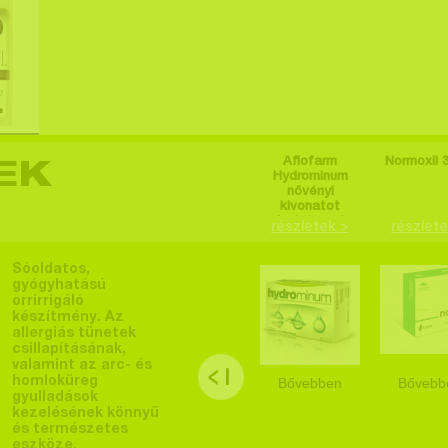
Aflofarm
Normoxil 
EK
Hydrominum
növényi
kivonatot
tartalmazó
részletek >
részlete
étrend-
kiegészítő
tabletta 30 db
Sóoldatos,
gyógyhatású
orrirrigáló
készítmény. Az
allergiás tünetek
csillapításának,
valamint az arc- és
homloküreg
Bővebben
Bővebb
gyulladások
kezelésének könnyű
és természetes
eszköze.