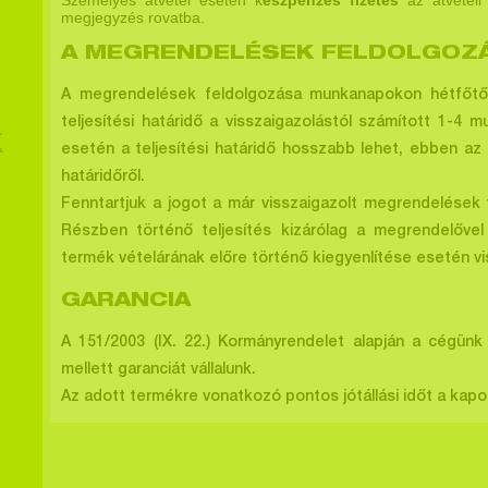
Személyes átvétel esetén k
észpénzes fizetés
az átvételi
megjegyzés rovatba.
A MEGRENDELÉSEK FEL
A megrendelések feldolgozása munkanapokon hétfőtől-p
teljesítési határidő a visszaigazolástól számított 1-
K
esetén a teljesítési határidő hosszabb lehet, ebben az 
határidőről.
Fenntartjuk a jogot a már visszaigazolt megrendelések 
Részben történő teljesítés kizárólag a megrendelővel
termék vételárának előre történő kiegyenlítése esetén vi
GARANCIA
A 151/2003 (IX. 22.) Kormányrendelet alapján a cégünk 
mellett garanciát vállalunk.
Az adott termékre vonatkozó pontos jótállási időt a kapo