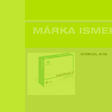
Egy felhasználó
megtekintette a
terméket >
MÁRKA ISME
Egy felhasználó
NORMOXIL 30 DB
megtekintette a
terméket >
Egy felhasználó
megtekintette a
terméket >