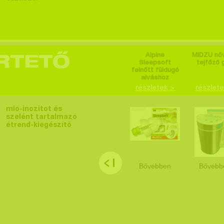
Alpine
MIDZU növ
RTETŐ
Sleepsoft
tejfőző 
felnőtt füldugó
alváshoz
részletek >
részlete
mio-inozitot és
szelént tartalmazó
étrend-kiegészítő
Bővebben
Bővebb