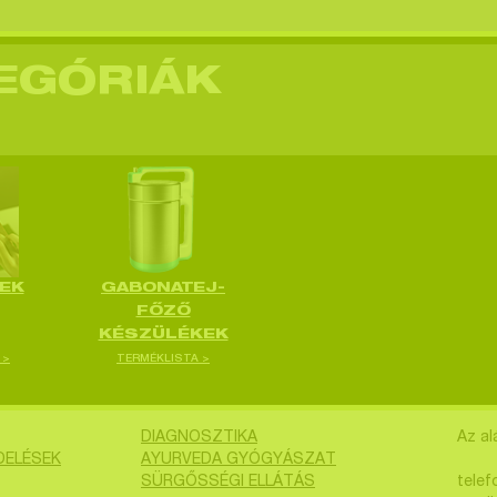
EGÓRIÁK
EK
GABONATEJ-
FŐZŐ
KÉSZÜLÉKEK
 >
TERMÉKLISTA >
DIAGNOSZTIKA
Az al
DELÉSEK
AYURVEDA GYÓGYÁSZAT
SÜRGŐSSÉGI ELLÁTÁS
telef