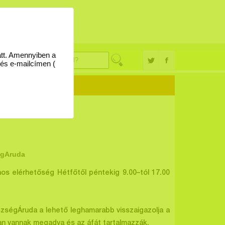
églevél
09
att. Amennyiben a
 és e-mailcímen (
egAruda
os elérhetőség Hétfőtől péntekig 9.00–tól 17.00
szségÁruda a lehető leghamarabb visszaigazolja a
ban vannak megadva és az áfát tartalmazzák.