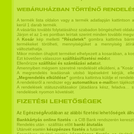
WEBÁRUHÁZBAN TÖRTÉNŐ RENDELÉ
A termék lista oldalon vagy a termék adatlapján kattintson
kerül 1 darab termék.
A vásárlás további folytatásához szabadon böngészheti oldalu
Járjon el az 1-es pontban leírtak szerint minden további megv
A
Kosár
kép melletti
"Részletek"
gombra kattintva bárm
termékeket törölheti, mennyiségüket a mennyiség át
változtathatja.
Mikor minden óhajtott terméket elhelyezett a kosarában, a ko
Ezt követően válasszon
szállítási/fizetési mód
ot.
Ellenőrizze
szállítási és számlázási adat
ait.
Amennyiben mégsem szeretné rendelését elküldeni, a "Kosár ür
A megrendelés leadásnak utolsó lépéseként kérjük, elle
„Megrendelés elküldése”
gombra kattintva küldje el rendelé
A rendelésről a rendszer egy
automatikus e-mail
ben tájékozt
A rendelések státuszváltásakor (átadásra kész, feladva… st
rendelések nyomon követését.
FIZETÉSI LEHETŐSÉGEK
Az EgészségÁrudában az alábbi fizetési lehetőségek áll
Bankkártyás online fizetés
- a CIB Bank rendszerén kereszt
Rendelés után - szállítás előtt
banki átutalás
Utánvét esetén
készpénzes fizetés
a futárnál