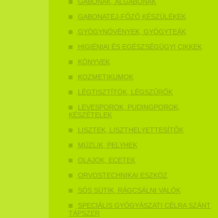
GABONÁK, ÁLGABONÁK
GABONATEJ-FŐZŐ KÉSZÜLÉKEK
GYÓGYNÖVÉNYEK, GYÓGYTEÁK
HIGIÉNIAI ÉS EGÉSZSÉGÜGYI CIKKEK
KÖNYVEK
KOZMETIKUMOK
LÉGTISZTÍTÓK, LÉGSZŰRŐK
LEVESPOROK, PUDINGPOROK,
KÉSZÉTELEK
LISZTEK, LISZTHELYETTESÍTŐK
MÜZLIK, PELYHEK
OLAJOK, ECETEK
ORVOSTECHNIKAI ESZKÖZ
SÓS SÜTIK, RÁGCSÁLNI VALÓK
SPECIÁLIS GYÓGYÁSZATI CÉLRA SZÁNT
TÁPSZER