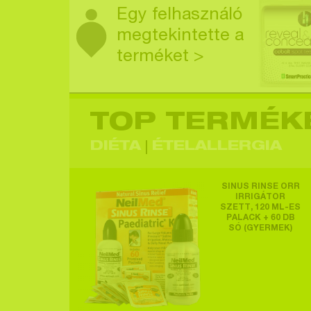
Egy felhasználó
megtekintette a
terméket >
TOP TERMÉK
Egy felhasználó
megtekintette a
DIÉTA
ÉTELALLERGIA
terméket >
SINUS RINSE ORR
IRRIGÁTOR
SZETT, 120 ML-ES
PALACK + 60 DB
SÓ (GYERMEK)
Egy felhasználó
megtekintette a
terméket >