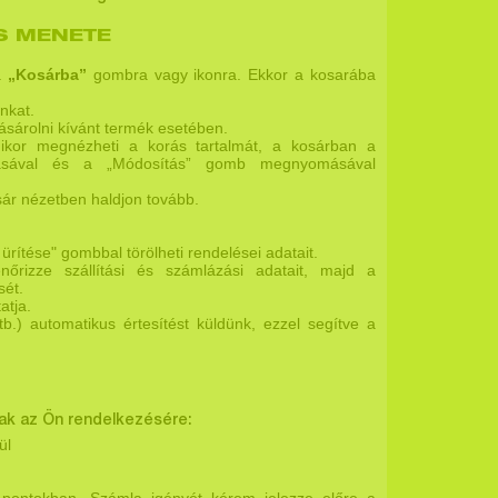
S MENETE
 a
„Kosárba”
gombra vagy ikonra. Ekkor a kosarába
nkat.
ásárolni kívánt termék esetében.
ikor megnézheti a korás tartalmát, a kosárban a
írásával és a „Módosítás” gomb megnyomásával
sár nézetben haldjon tovább.
ítése" gombbal törölheti rendelései adatait.
nőrizze szállítási és számlázási adatait, majd a
sét.
atja.
b.) automatikus értesítést küldünk, ezzel segítve a
nak az Ön rendelkezésére:
ül