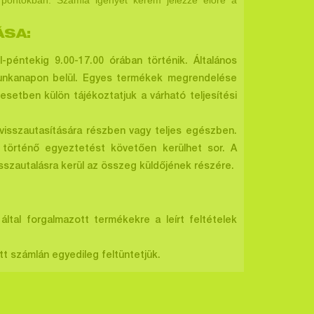
 pontokban. Számla igényét kérem jelezze előre a
DOLGOZÁSA:
éntekig 9.00-17.00 órában történik. Általános
4 munkanapon belül. Egyes termékek megrendelése
esetben külön tájékoztatjuk a várható teljesítési
visszautasítására részben vagy teljes egészben.
 történő egyeztetést követően kerülhet sor. A
sszautalásra kerül az összeg küldőjének részére.
által forgalmazott termékekre a leírt feltételek
tt számlán egyedileg feltüntetjük.