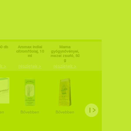
30 db
Aromax indiai
Mama
Dr. Chen Patika
citromfűolaj, 10
gyógynövényei,
L-Karnitin +
gyóg
ml
mezei zsurló, 50
króm + czink 60
palá
g
db
k >
részletek >
részletek >
részletek >
rés
en
Bővebben
Bővebben
Bővebben
Bő