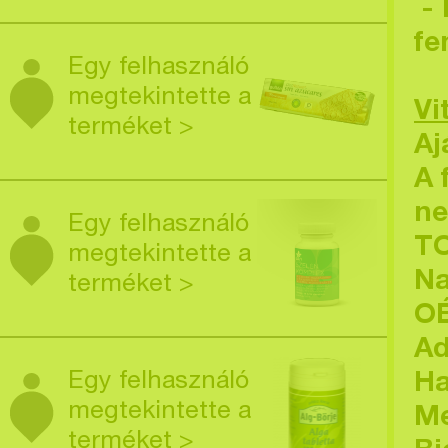
- 
fe
Egy felhasználó
megtekintette a
Vi
terméket >
Aj
A 
ne
Egy felhasználó
T
megtekintette a
Na
terméket >
OÉ
Ad
Egy felhasználó
Ha
megtekintette a
M
terméket >