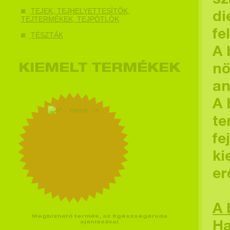
sz
TEJEK, TEJHELYETTESÍTŐK,
di
TEJTERMÉKEK, TEJPÓTLÓK
fe
TÉSZTÁK
A 
KIEMELT TERMÉKEK
nö
an
A 
te
fe
ki
er
A 
Megbízható termék, az Egészségáruda
ajánlásával
Ha