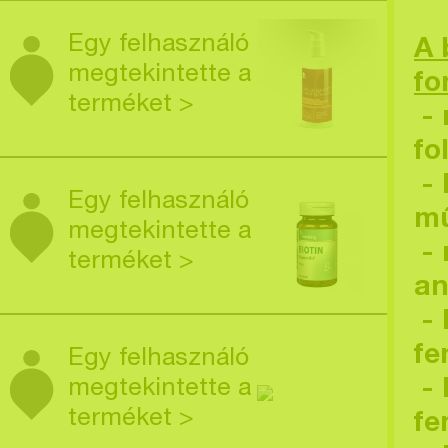
Egy felhasználó
A 
megtekintette a
fo
terméket >
- 
fo
- 
Egy felhasználó
mű
megtekintette a
- 
terméket >
an
- 
fe
Egy felhasználó
megtekintette a
- 
terméket >
fe