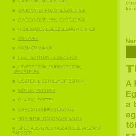
GABONÁK, ÁLGABONÁK
étre
körö
GABONATEJ-FŐZŐ KÉSZÜLÉKEK
GYÓGYNÖVÉNYEK, GYÓGYTEÁK
HIGIÉNIAI ÉS EGÉSZSÉGÜGYI CIKKEK
KÖNYVEK
Nem
KOZMETIKUMOK
LÉGTISZTÍTÓK, LÉGSZŰRŐK
LEVESPOROK, PUDINGPOROK,
T
KÉSZÉTELEK
LISZTEK, LISZTHELYETTESÍTŐK
A 
MÜZLIK, PELYHEK
Eg
OLAJOK, ECETEK
a 
ORVOSTECHNIKAI ESZKÖZ
eg
SÓS SÜTIK, RÁGCSÁLNI VALÓK
tö
SPECIÁLIS GYÓGYÁSZATI CÉLRA SZÁNT
TÁPSZER