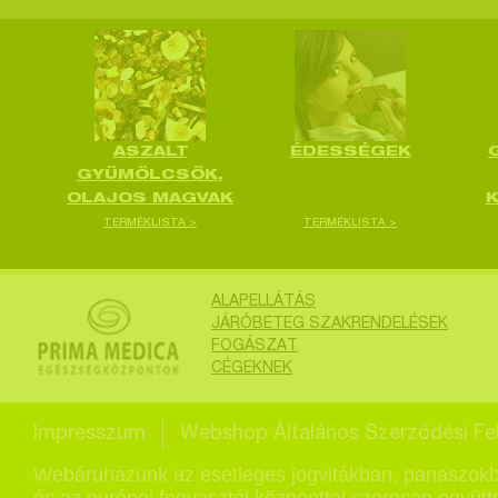
ASZALT
ÉDESSÉGEK
GYÜMÖLCSÖK,
OLAJOS MAGVAK
TERMÉKLISTA >
TERMÉKLISTA >
ALAPELLÁTÁS
JÁRÓBETEG SZAKRENDELÉSEK
FOGÁSZAT
CÉGEKNEK
Impresszum
Webshop Általános Szerződési Fel
Webáruházunk az esetleges jogvitákban, panaszokb