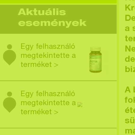
Kr
Aktuális
De
események
a 
te
Egy felhasználó
Ne
megtekintette a
de
terméket >
bi
A 
Egy felhasználó
fo
megtekintette a
ét
terméket >
sü
má