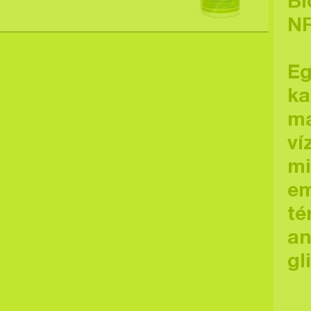
Bi
NR
Eg
ka
ma
ví
mi
em
té
an
gl