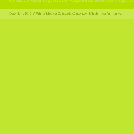
és az európai fogyasztói központtal szorosan együt
Copyright 2012 © Prima Medica Egészségközpontok. Minden jog fenntartva