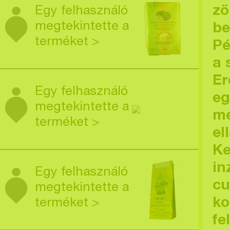
zö
Egy felhasználó
megtekintette a
be
terméket >
Pé
a 
Er
Egy felhasználó
eg
megtekintette a
me
terméket >
el
Ke
in
Egy felhasználó
cu
megtekintette a
ko
terméket >
fe