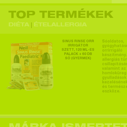
TOP TERMÉKEK
DIÉTA
ÉTELALLERGIA
SINUS RINSE ORR
Sóoldatos,
IRRIGÁTOR
gyógyhatás
SZETT, 120 ML-ES
orrirrigáló
PALACK + 60 DB
készítmény.
SÓ (GYERMEK)
allergiás tü
csillapításá
valamint az
homloküreg
gyulladások
kezeléséne
és termész
eszköze.