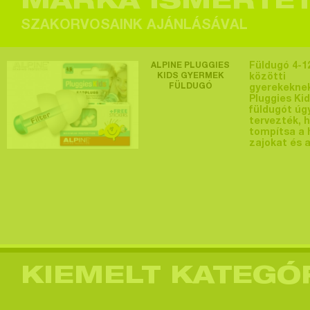
MÁRKA ISMERTE
SZAKORVOSAINK AJÁNLÁSÁVAL
ALPINE PLUGGIES
Füldugó 4-1
KIDS GYERMEK
közötti
FÜLDUGÓ
gyerekeknek
Pluggies Ki
füldugót úg
tervezték, 
tompítsa a
zajokat és 
KIEMELT KATEGÓ