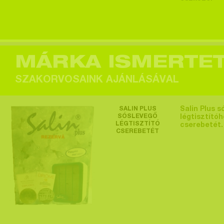
Egy felhasználó
megtekintette a
terméket >
MÁRKA ISMERTE
SZAKORVOSAINK AJÁNLÁSÁVAL
Egy felhasználó
SALIN PLUS
Salin Plus s
megtekintette a
SÓSLEVEGŐ
légtisztító
LÉGTISZTÍTÓ
cserebetét.
terméket >
CSEREBETÉT
Egy felhasználó
megtekintette a
terméket >