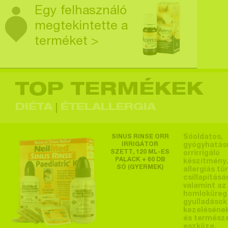
Egy felhasználó
megtekintette a
terméket >
TOP TERMÉKEK
Egy felhasználó
megtekintette a
DIÉTA
ÉTELALLERGIA
terméket >
SINUS RINSE ORR
Sóoldatos,
IRRIGÁTOR
gyógyhatás
SZETT, 120 ML-ES
orrirrigáló
PALACK + 60 DB
készítmény.
SÓ (GYERMEK)
Egy felhasználó
allergiás tü
csillapításá
megtekintette a
valamint az
homloküreg
terméket >
gyulladások
kezeléséne
és termész
eszköze.