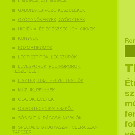
GABONÁK, ÁLGABONÁK
GABONATEJ-FŐZŐ KÉSZÜLÉKEK
GYÓGYNÖVÉNYEK, GYÓGYTEÁK
HIGIÉNIAI ÉS EGÉSZSÉGÜGYI CIKKEK
KÖNYVEK
Re
KOZMETIKUMOK
LÉGTISZTÍTÓK, LÉGSZŰRŐK
LEVESPOROK, PUDINGPOROK,
T
KÉSZÉTELEK
LISZTEK, LISZTHELYETTESÍTŐK
Ét
MÜZLIK, PELYHEK
sz
OLAJOK, ECETEK
mű
ORVOSTECHNIKAI ESZKÖZ
fe
SÓS SÜTIK, RÁGCSÁLNI VALÓK
fo
SPECIÁLIS GYÓGYÁSZATI CÉLRA SZÁNT
TÁPSZER