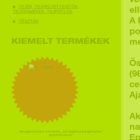
vé
TEJEK, TEJHELYETTESÍTŐK,
el
TEJTERMÉKEK, TEJPÓTLÓK
A 
TÉSZTÁK
po
KIEMELT TERMÉKEK
me
Ös
(9
ce
Aj
Ak
na
Megbízható termék, az Egészségáruda
ajánlásával
Ep