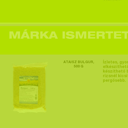
Egy felhasználó
megtekintette a
terméket >
MÁRKA ISMERTE
Egy felhasználó
ATAISZ BULGUR,
Ízletes, gyo
megtekintette a
500 G
elkészíthet
készíthető b
terméket >
rizsnél kicsi
pergősebb.
Egy felhasználó
megtekintette a
terméket >