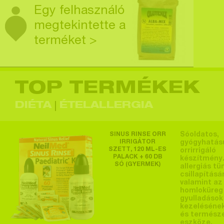
Egy felhasználó
megtekintette a
terméket >
TOP TERMÉKEK
Egy felhasználó
megtekintette a
DIÉTA
ÉTELALLERGIA
terméket >
SINUS RINSE ORR
Sóoldatos,
IRRIGÁTOR
gyógyhatás
SZETT, 120 ML-ES
orrirrigáló
PALACK + 60 DB
készítmény.
SÓ (GYERMEK)
Egy felhasználó
allergiás tü
csillapításá
megtekintette a
valamint az
homloküreg
terméket >
gyulladások
kezeléséne
és termész
eszköze.