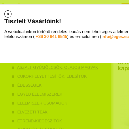
R
B
Tisztelt Vásárlóink!
Allergiaközpont - 1015 Budapest, Ostrom u. 16. Fsz 1. I Trombózisközpont - Mammut II. 5. emele
A weboldalunkon történő rendelés leadás nem lehetséges a felmerü
WEBSHOP
SZAKÉRTŐ VÁLASZOL
RENDELÉS MENETE
telefonszámon (
+36 30 841 8545
) és e-mailcímen (
info@egeszs
DAO
ASZALT GYÜMÖLCSÖK, OLAJOS MAGVAK
kap
CUKORHELYETTESÍTŐK, ÉDESÍTŐK
ÉDESSÉGEK
EGYÉB ÉLELMISZEREK
ÉLELMISZER CSOMAGOK
ÉLVEZETI TEÁK
ÉTREND-KIEGÉSZÍTŐK