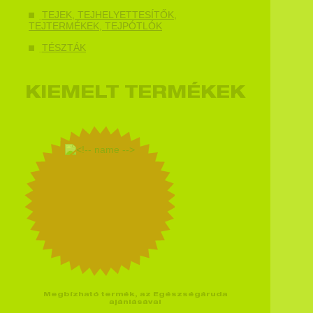
TEJEK, TEJHELYETTESÍTŐK,
TEJTERMÉKEK, TEJPÓTLÓK
TÉSZTÁK
KIEMELT TERMÉKEK
Megbízható termék, az Egészségáruda
ajánlásával