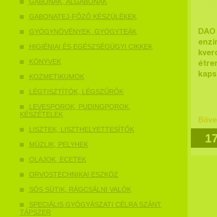
GABONÁK, ÁLGABONÁK
GABONATEJ-FŐZŐ KÉSZÜLÉKEK
GYÓGYNÖVÉNYEK, GYÓGYTEÁK
DAO 
enzi
HIGIÉNIAI ÉS EGÉSZSÉGÜGYI CIKKEK
kver
KÖNYVEK
étre
kaps
KOZMETIKUMOK
LÉGTISZTÍTÓK, LÉGSZŰRŐK
LEVESPOROK, PUDINGPOROK,
KÉSZÉTELEK
Bőve
LISZTEK, LISZTHELYETTESÍTŐK
1
MÜZLIK, PELYHEK
OLAJOK, ECETEK
ORVOSTECHNIKAI ESZKÖZ
SÓS SÜTIK, RÁGCSÁLNI VALÓK
SPECIÁLIS GYÓGYÁSZATI CÉLRA SZÁNT
TÁPSZER