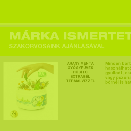
Egy felhasználó
megtekintette a
terméket >
MÁRKA ISMERTE
SZAKORVOSAINK AJÁNLÁSÁVAL
Egy felhasználó
ARANY MENTA
Minden bőrt
megtekintette a
GYÓGYFÜVES
használható
HŰSÍTŐ
gyulladt, e
terméket >
EXTRAGÉL
vagy pszori
TERMÁLVÍZZEL
bőrnél is ha
200 ML
Egy felhasználó
megtekintette a
terméket >