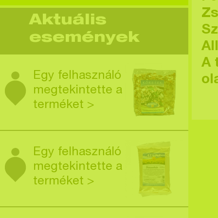
Zs
Aktuális
Sz
események
Al
A 
Egy felhasználó
ol
megtekintette a
terméket >
Egy felhasználó
megtekintette a
terméket >