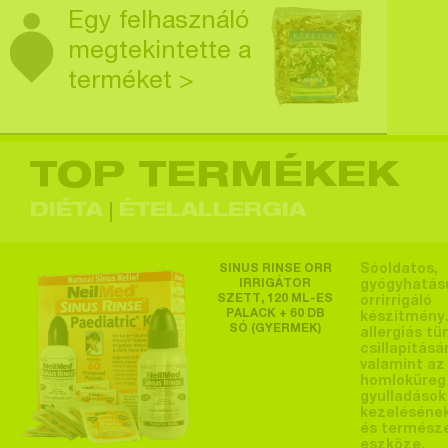
Egy felhasználó
megtekintette a
terméket >
TOP TERMÉKEK
Egy felhasználó
megtekintette a
DIÉTA
ÉTELALLERGIA
terméket >
SINUS RINSE ORR
Sóoldatos,
IRRIGÁTOR
gyógyhatás
SZETT, 120 ML-ES
orrirrigáló
PALACK + 60 DB
készítmény.
SÓ (GYERMEK)
Egy felhasználó
allergiás tü
csillapításá
megtekintette a
valamint az
homloküreg
terméket >
gyulladások
kezeléséne
és termész
eszköze.