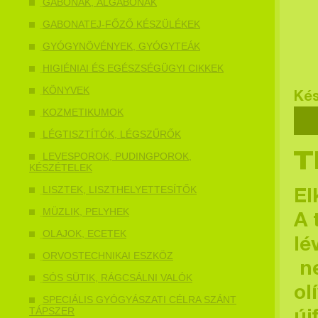
GABONÁK, ÁLGABONÁK
GABONATEJ-FŐZŐ KÉSZÜLÉKEK
GYÓGYNÖVÉNYEK, GYÓGYTEÁK
HIGIÉNIAI ÉS EGÉSZSÉGÜGYI CIKKEK
KÖNYVEK
Kés
KOZMETIKUMOK
LÉGTISZTÍTÓK, LÉGSZŰRŐK
LEVESPOROK, PUDINGPOROK,
T
KÉSZÉTELEK
LISZTEK, LISZTHELYETTESÍTŐK
El
MÜZLIK, PELYHEK
A 
OLAJOK, ECETEK
lé
ORVOSTECHNIKAI ESZKÖZ
ne
SÓS SÜTIK, RÁGCSÁLNI VALÓK
ol
SPECIÁLIS GYÓGYÁSZATI CÉLRA SZÁNT
TÁPSZER