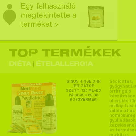
Egy felhasználó
megtekintette a
terméket >
TOP TERMÉKEK
Egy felhasználó
megtekintette a
DIÉTA
ÉTELALLERGIA
terméket >
SINUS RINSE ORR
Sóoldatos,
IRRIGÁTOR
gyógyhatás
SZETT, 120 ML-ES
orrirrigáló
PALACK + 60 DB
készítmény.
SÓ (GYERMEK)
Egy felhasználó
allergiás tü
csillapításá
megtekintette a
valamint az
homloküreg
terméket >
gyulladások
kezeléséne
és termész
eszköze.