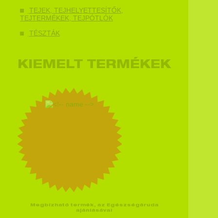
TEJEK, TEJHELYETTESÍTŐK,
TEJTERMÉKEK, TEJPÓTLÓK
TÉSZTÁK
KIEMELT TERMÉKEK
Megbízható termék, az Egészségáruda
ajánlásával