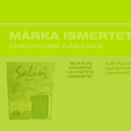
Egy felhasználó
megtekintette a
terméket >
MÁRKA ISMERTE
SZAKORVOSAINK AJÁNLÁSÁVAL
Egy felhasználó
SALIN PLUS
Salin Plus s
megtekintette a
SÓSLEVEGŐ
légtisztító
LÉGTISZTÍTÓ
cserebetét.
terméket >
CSEREBETÉT
Egy felhasználó
megtekintette a
terméket >