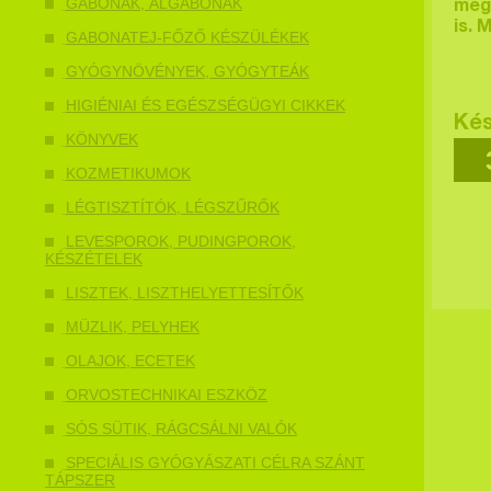
GABONÁK, ÁLGABONÁK
megv
is. 
GABONATEJ-FŐZŐ KÉSZÜLÉKEK
GYÓGYNÖVÉNYEK, GYÓGYTEÁK
HIGIÉNIAI ÉS EGÉSZSÉGÜGYI CIKKEK
Kés
KÖNYVEK
KOZMETIKUMOK
LÉGTISZTÍTÓK, LÉGSZŰRŐK
LEVESPOROK, PUDINGPOROK,
KÉSZÉTELEK
LISZTEK, LISZTHELYETTESÍTŐK
MÜZLIK, PELYHEK
OLAJOK, ECETEK
ORVOSTECHNIKAI ESZKÖZ
SÓS SÜTIK, RÁGCSÁLNI VALÓK
SPECIÁLIS GYÓGYÁSZATI CÉLRA SZÁNT
TÁPSZER