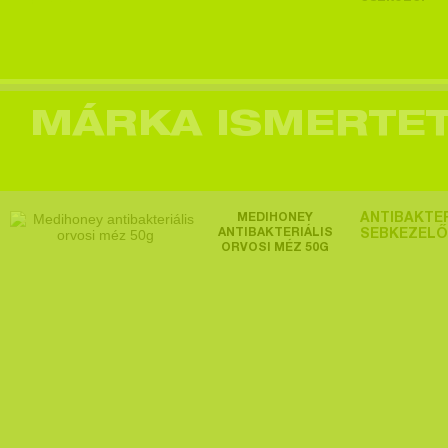
Egy felhasználó
megtekintette a
terméket >
MÁRKA ISMERTE
Egy felhasználó
MEDIHONEY
ANTIBAKTER
megtekintette a
ANTIBAKTERIÁLIS
SEBKEZELŐ
ORVOSI MÉZ 50G
terméket >
Egy felhasználó
megtekintette a
terméket >