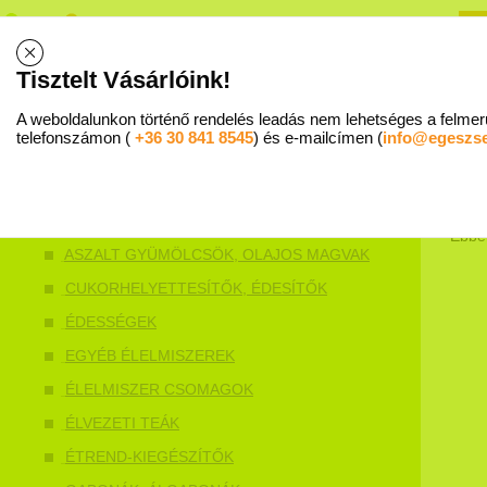
R
B
Tisztelt Vásárlóink!
Allergiaközpont - 1015 Budapest, Ostrom u. 16. Fsz 1. I Trombózisközpont - Mammut II. 5. emele
A weboldalunkon történő rendelés leadás nem lehetséges a felmerü
WEBSHOP
SZAKÉRTŐ VÁLASZOL
RENDELÉS MENETE
telefonszámon (
+36 30 841 8545
) és e-mailcímen (
info@egeszs
Ebbe
ASZALT GYÜMÖLCSÖK, OLAJOS MAGVAK
CUKORHELYETTESÍTŐK, ÉDESÍTŐK
ÉDESSÉGEK
EGYÉB ÉLELMISZEREK
ÉLELMISZER CSOMAGOK
ÉLVEZETI TEÁK
ÉTREND-KIEGÉSZÍTŐK