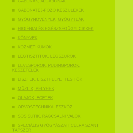
GABONÁK, ÁLGABONÁK
GABONATEJ-FŐZŐ KÉSZÜLÉKEK
GYÓGYNÖVÉNYEK, GYÓGYTEÁK
HIGIÉNIAI ÉS EGÉSZSÉGÜGYI CIKKEK
KÖNYVEK
KOZMETIKUMOK
LÉGTISZTÍTÓK, LÉGSZŰRŐK
LEVESPOROK, PUDINGPOROK,
KÉSZÉTELEK
LISZTEK, LISZTHELYETTESÍTŐK
MÜZLIK, PELYHEK
OLAJOK, ECETEK
ORVOSTECHNIKAI ESZKÖZ
SÓS SÜTIK, RÁGCSÁLNI VALÓK
SPECIÁLIS GYÓGYÁSZATI CÉLRA SZÁNT
TÁPSZER