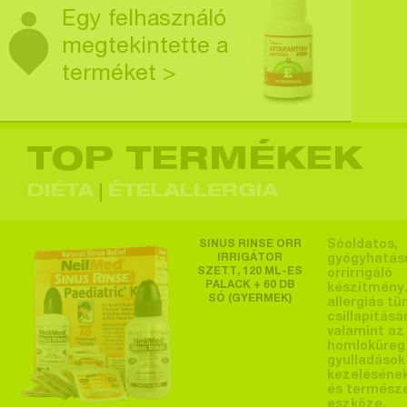
Egy felhasználó
megtekintette a
terméket >
TOP TERMÉKEK
Egy felhasználó
megtekintette a
DIÉTA
ÉTELALLERGIA
terméket >
SINUS RINSE ORR
Sóoldatos,
IRRIGÁTOR
gyógyhatás
SZETT, 120 ML-ES
orrirrigáló
PALACK + 60 DB
készítmény.
SÓ (GYERMEK)
Egy felhasználó
allergiás tü
csillapításá
megtekintette a
valamint az
homloküreg
terméket >
gyulladások
kezeléséne
és termész
eszköze.