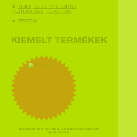
TEJEK, TEJHELYETTESÍTŐK,
TEJTERMÉKEK, TEJPÓTLÓK
TÉSZTÁK
KIEMELT TERMÉKEK
Megbízható termék, az Egészségáruda
ajánlásával