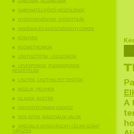
GABONÁK, ÁLGABONÁK
GABONATEJ-FŐZŐ KÉSZÜLÉKEK
GYÓGYNÖVÉNYEK, GYÓGYTEÁK
HIGIÉNIAI ÉS EGÉSZSÉGÜGYI CIKKEK
KÖNYVEK
Kés
KOZMETIKUMOK
LÉGTISZTÍTÓK, LÉGSZŰRŐK
LEVESPOROK, PUDINGPOROK,
T
KÉSZÉTELEK
LISZTEK, LISZTHELYETTESÍTŐK
Pa
MÜZLIK, PELYHEK
El
OLAJOK, ECETEK
A 
ORVOSTECHNIKAI ESZKÖZ
te
SÓS SÜTIK, RÁGCSÁLNI VALÓK
ho
SPECIÁLIS GYÓGYÁSZATI CÉLRA SZÁNT
TÁPSZER