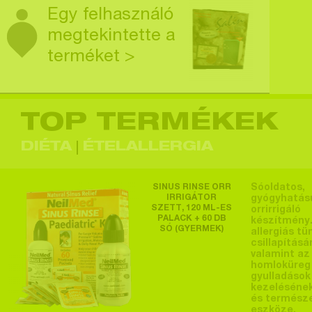
Egy felhasználó
megtekintette a
terméket >
TOP TERMÉKEK
Egy felhasználó
megtekintette a
DIÉTA
ÉTELALLERGIA
terméket >
SINUS RINSE ORR
Sóoldatos,
IRRIGÁTOR
gyógyhatás
SZETT, 120 ML-ES
orrirrigáló
PALACK + 60 DB
készítmény.
SÓ (GYERMEK)
Egy felhasználó
allergiás tü
csillapításá
megtekintette a
valamint az
homloküreg
terméket >
gyulladások
kezeléséne
és termész
eszköze.