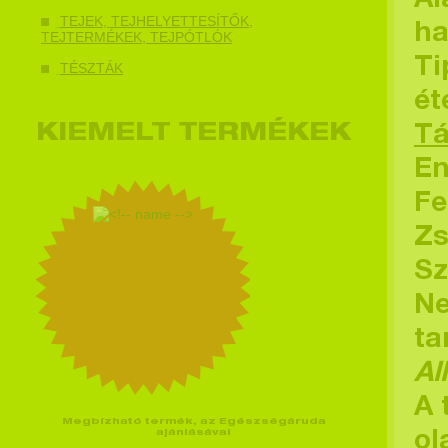
Al
TEJEK, TEJHELYETTESÍTŐK,
ha
TEJTERMÉKEK, TEJPÓTLÓK
Ti
TÉSZTÁK
ét
KIEMELT TERMÉKEK
Tá
En
Fe
Zs
Sz
Ne
ta
Al
A 
Megbízható termék, az Egészségáruda
ajánlásával
ol