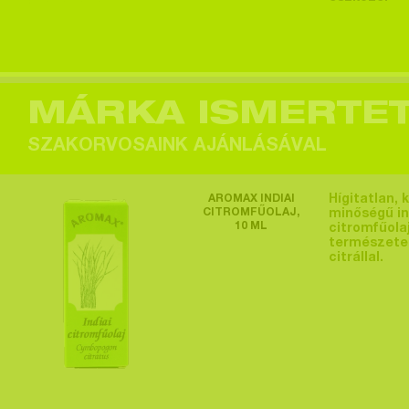
Egy felhasználó
megtekintette a
terméket >
MÁRKA ISMERTE
SZAKORVOSAINK AJÁNLÁSÁVAL
Egy felhasználó
AROMAX INDIAI
Hígitatlan, k
megtekintette a
CITROMFŰOLAJ,
minőségű in
10 ML
citromfűolaj
terméket >
természete
citrállal.
Egy felhasználó
megtekintette a
terméket >