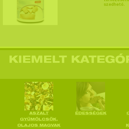
tervezésétő
szedhető.
KIEMELT KATEGÓ
ASZALT
ÉDESSÉGEK
GYÜMÖLCSÖK,
OLAJOS MAGVAK