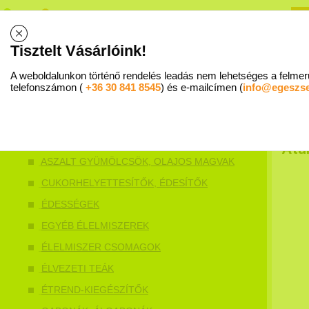
R
B
Tisztelt Vásárlóink!
Allergiaközpont - 1015 Budapest, Ostrom u. 16. Fsz 1. I Trombózisközpont - Mammut II. 5. emele
A weboldalunkon történő rendelés leadás nem lehetséges a felmerü
WEBSHOP
SZAKÉRTŐ VÁLASZOL
RENDELÉS MENETE
telefonszámon (
+36 30 841 8545
) és e-mailcímen (
info@egeszs
Atai
ASZALT GYÜMÖLCSÖK, OLAJOS MAGVAK
CUKORHELYETTESÍTŐK, ÉDESÍTŐK
ÉDESSÉGEK
EGYÉB ÉLELMISZEREK
ÉLELMISZER CSOMAGOK
ÉLVEZETI TEÁK
ÉTREND-KIEGÉSZÍTŐK