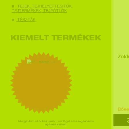
TEJEK, TEJHELYETTESÍTŐK,
TEJTERMÉKEK, TEJPÓTLÓK
TÉSZTÁK
KIEMELT TERMÉKEK
Zöld
Bőve
Megbízható termék, az Egészségáruda
ajánlásával