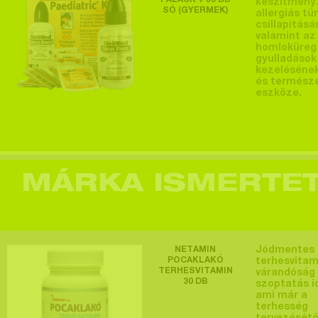
PALACK + 60 DB
készítmény.
SÓ (GYERMEK)
allergiás tü
csillapításá
valamint az
Egy felhasználó
homloküreg
gyulladások
megtekintette a
kezeléséne
és termész
terméket >
eszköze.
Egy felhasználó
MÁRKA ISMERTE
megtekintette a
terméket >
NETAMIN
Jódmentes
POCAKLAKÓ
terhesvitam
Egy felhasználó
TERHESVITAMIN
várandóság
30 DB
szoptatás i
megtekintette a
ami már a
terhesség
terméket >