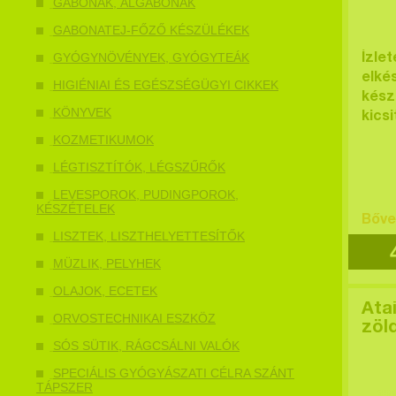
GABONÁK, ÁLGABONÁK
GABONATEJ-FŐZŐ KÉSZÜLÉKEK
GYÓGYNÖVÉNYEK, GYÓGYTEÁK
Ízle
elké
HIGIÉNIAI ÉS EGÉSZSÉGÜGYI CIKKEK
készí
KÖNYVEK
kics
KOZMETIKUMOK
LÉGTISZTÍTÓK, LÉGSZŰRŐK
LEVESPOROK, PUDINGPOROK,
KÉSZÉTELEK
Bőve
LISZTEK, LISZTHELYETTESÍTŐK
MÜZLIK, PELYHEK
OLAJOK, ECETEK
Ata
ORVOSTECHNIKAI ESZKÖZ
zöl
SÓS SÜTIK, RÁGCSÁLNI VALÓK
SPECIÁLIS GYÓGYÁSZATI CÉLRA SZÁNT
TÁPSZER