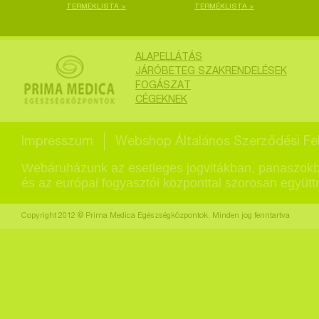
TERMÉKLISTA >
TERMÉKLISTA >
ALAPELLÁTÁS
JÁRÓBETEG SZAKRENDELÉSEK
FOGÁSZAT
CÉGEKNEK
Impresszum
Webshop Általános Szerződési Fel
Webáruházunk az esetleges jogvitákban, panaszokb
és az európai fogyasztói központtal szorosan együt
Copyright 2012 © Prima Medica Egészségközpontok. Minden jog fenntartva