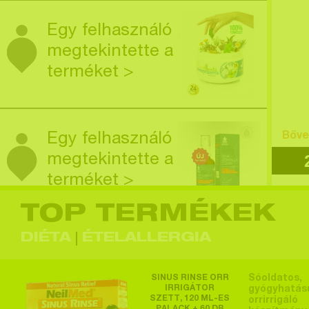
Egy felhasználó
megtekintette a
terméket >
Egy felhasználó
Bőve
megtekintette a
terméket >
TOP TERMÉKEK
DIÉTA
ÉTELALLERGIA
Egy felhasználó
megtekintette a
SINUS RINSE ORR
Sóoldatos,
terméket >
IRRIGÁTOR
gyógyhatás
SZETT, 120 ML-ES
orrirrigáló