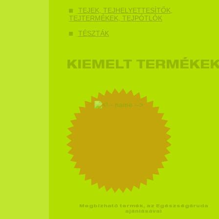
TEJEK, TEJHELYETTESÍTŐK,
TEJTERMÉKEK, TEJPÓTLÓK
TÉSZTÁK
KIEMELT TERMÉKE
Megbízható termék, az Egészségáruda
ajánlásával