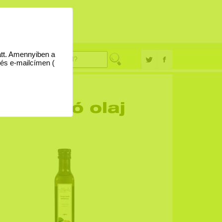
églevél
09
att. Amennyiben a
 és e-mailcímen (
jtolt dió olaj