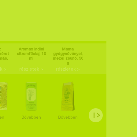
z
Aromax indiai
Mama
NasaMist
köret
citromfűolaj, 10
gyógynövényei,
izotóniás spray
gyóg
más,
ml
mezei zsurló, 50
(75 ml)
palá
g
k >
részletek >
részletek >
részletek >
rés
en
Bővebben
Bővebben
Bővebben
Bő