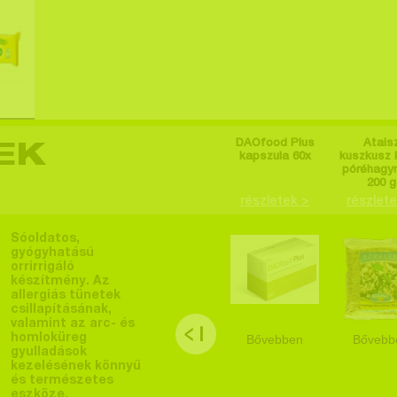
DAOfood Plus
Atais
EK
kapszula 60x
kuszkusz 
póréhagy
200 g
részletek >
részlete
Sóoldatos,
gyógyhatású
orrirrigáló
készítmény. Az
allergiás tünetek
csillapításának,
valamint az arc- és
homloküreg
Bővebben
Bővebb
gyulladások
kezelésének könnyű
és természetes
eszköze.