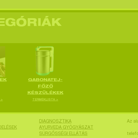
EGÓRIÁK
EK
GABONATEJ-
FŐZŐ
KÉSZÜLÉKEK
 >
TERMÉKLISTA >
DIAGNOSZTIKA
Az al
DELÉSEK
AYURVEDA GYÓGYÁSZAT
SÜRGŐSSÉGI ELLÁTÁS
telef