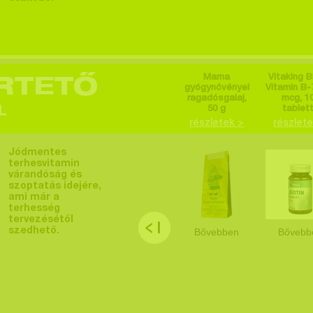
Mama
Vitaking Bi
RTETŐ
gyógynövényei
Vitamin B-
ragadósgalaj,
mcg, 1
50 g
tablet
L
részletek >
részlete
Jódmentes
terhesvitamin
várandóság és
szoptatás idejére,
ami már a
terhesség
tervezésétől
szedhető.
Bővebben
Bővebb