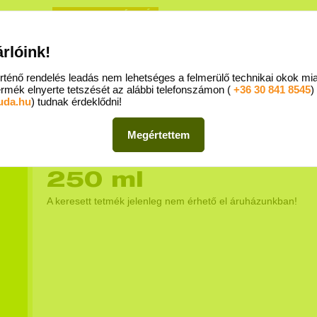
REGISZTRÁCIÓ
Egészs
BEJELENTKEZÉS
árlóink!
- Mammut II. 5. emelet - 1024 Budapest, Lövőház u. 1-5. I MediAd Kft. I Telefon:
+36 70 428 55
rténő rendelés leadás nem lehetséges a felmerülő technikai okok mi
ÉS MENETE
SZÁLLÍTÁS FELTÉTELEI
GYIK
KAPCSOLAT
rmék elnyerte tetszését az alábbi telefonszámon (
+36 30 841 8545
)
uda.hu
) tudnak érdeklődni!
Főoldal
/
Olajok, ecetek
Megértettem
Grapoila hidegen sa
250 ml
A keresett tetmék jelenleg nem érhető el áruházunkban!