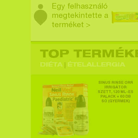
Egy felhasználó
megtekintette a
terméket >
TOP TERMÉK
Egy felhasználó
megtekintette a
DIÉTA
ÉTELALLERGIA
terméket >
SINUS RINSE ORR
IRRIGÁTOR
SZETT, 120 ML-ES
PALACK + 60 DB
SÓ (GYERMEK)
Egy felhasználó
megtekintette a
terméket >