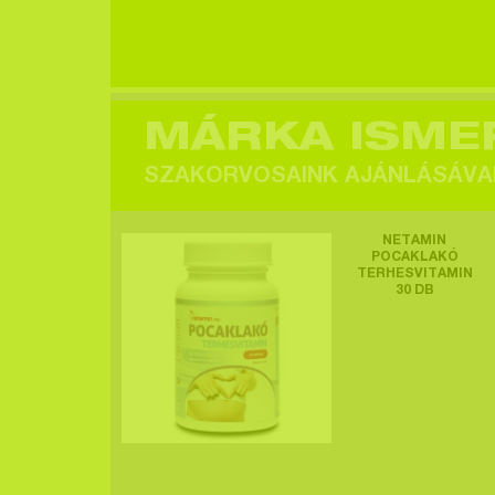
Egy felhasználó
megtekintette a
terméket >
MÁRKA ISME
SZAKORVOSAINK AJÁNLÁSÁVA
Egy felhasználó
NETAMIN
megtekintette a
POCAKLAKÓ
TERHESVITAMIN
terméket >
30 DB
Egy felhasználó
megtekintette a
terméket >