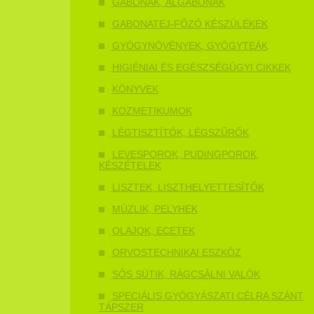
GABONÁK, ÁLGABONÁK
GABONATEJ-FŐZŐ KÉSZÜLÉKEK
GYÓGYNÖVÉNYEK, GYÓGYTEÁK
HIGIÉNIAI ÉS EGÉSZSÉGÜGYI CIKKEK
KÖNYVEK
KOZMETIKUMOK
LÉGTISZTÍTÓK, LÉGSZŰRŐK
LEVESPOROK, PUDINGPOROK,
KÉSZÉTELEK
LISZTEK, LISZTHELYETTESÍTŐK
MÜZLIK, PELYHEK
OLAJOK, ECETEK
ORVOSTECHNIKAI ESZKÖZ
SÓS SÜTIK, RÁGCSÁLNI VALÓK
SPECIÁLIS GYÓGYÁSZATI CÉLRA SZÁNT
TÁPSZER