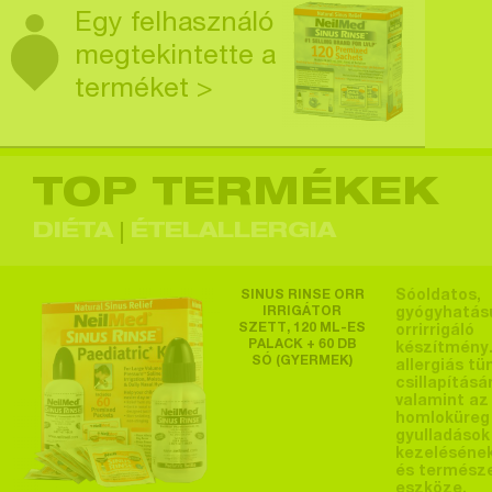
Egy felhasználó
megtekintette a
terméket >
TOP TERMÉKEK
Egy felhasználó
megtekintette a
DIÉTA
ÉTELALLERGIA
terméket >
SINUS RINSE ORR
Sóoldatos,
IRRIGÁTOR
gyógyhatás
SZETT, 120 ML-ES
orrirrigáló
PALACK + 60 DB
készítmény.
SÓ (GYERMEK)
Egy felhasználó
allergiás tü
csillapításá
megtekintette a
valamint az
homloküreg
terméket >
gyulladások
kezeléséne
és termész
eszköze.