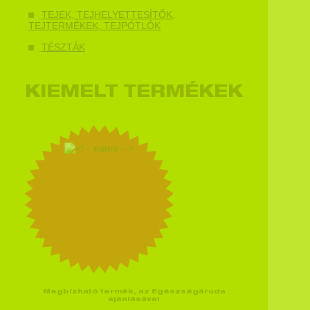
TEJEK, TEJHELYETTESÍTŐK,
TEJTERMÉKEK, TEJPÓTLÓK
TÉSZTÁK
KIEMELT TERMÉKEK
Megbízható termék, az Egészségáruda
ajánlásával