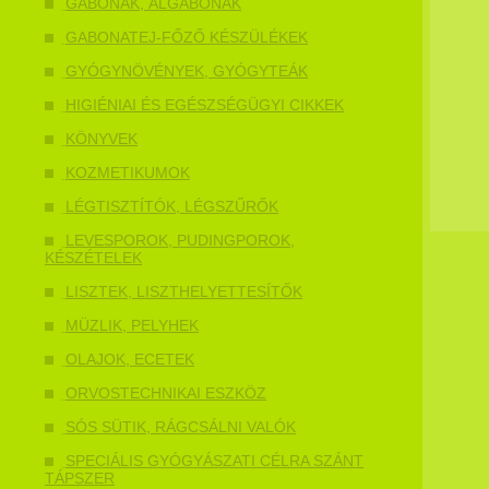
GABONÁK, ÁLGABONÁK
GABONATEJ-FŐZŐ KÉSZÜLÉKEK
GYÓGYNÖVÉNYEK, GYÓGYTEÁK
HIGIÉNIAI ÉS EGÉSZSÉGÜGYI CIKKEK
KÖNYVEK
KOZMETIKUMOK
LÉGTISZTÍTÓK, LÉGSZŰRŐK
LEVESPOROK, PUDINGPOROK,
KÉSZÉTELEK
LISZTEK, LISZTHELYETTESÍTŐK
MÜZLIK, PELYHEK
OLAJOK, ECETEK
ORVOSTECHNIKAI ESZKÖZ
SÓS SÜTIK, RÁGCSÁLNI VALÓK
SPECIÁLIS GYÓGYÁSZATI CÉLRA SZÁNT
TÁPSZER