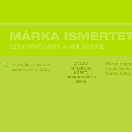
Egy felhasználó
megtekintette a
terméket >
MÁRKA ISMERTE
SZAKORVOSAINK AJÁNLÁSÁVAL
Egy felhasználó
ATAISZ
Paradicsom
megtekintette a
KUSZKUSZ
ízesítésű k
KÖRET,
köret, 200 g
terméket >
PARADICSOMOS,
200 G
Egy felhasználó
megtekintette a
terméket >