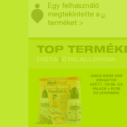
Egy felhasználó
megtekintette a
terméket >
TOP TERMÉK
Egy felhasználó
megtekintette a
DIÉTA
ÉTELALLERGIA
terméket >
SINUS RINSE ORR
IRRIGÁTOR
SZETT, 120 ML-ES
PALACK + 60 DB
SÓ (GYERMEK)
Egy felhasználó
megtekintette a
terméket >