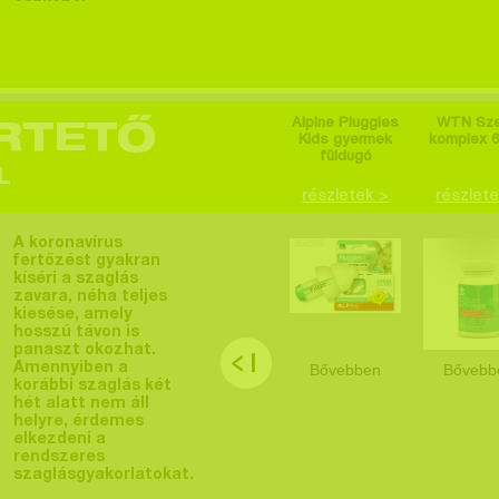
Alpine Pluggies
WTN Sze
RTETŐ
Kids gyermek
komplex 6
füldugó
L
részletek >
részlete
A koronavírus
fertőzést gyakran
kíséri a szaglás
zavara, néha teljes
kiesése, amely
hosszú távon is
panaszt okozhat.
Amennyiben a
Bővebben
Bővebb
korábbi szaglás két
hét alatt nem áll
helyre, érdemes
elkezdeni a
rendszeres
szaglásgyakorlatokat.