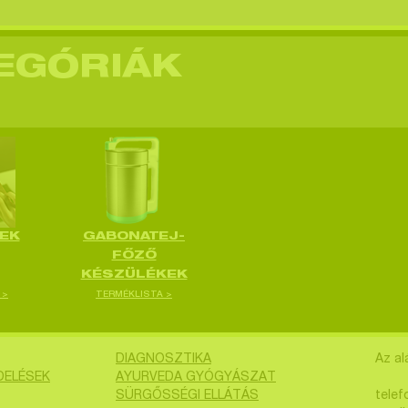
EGÓRIÁK
EK
GABONATEJ-
FŐZŐ
KÉSZÜLÉKEK
 >
TERMÉKLISTA >
DIAGNOSZTIKA
Az al
DELÉSEK
AYURVEDA GYÓGYÁSZAT
SÜRGŐSSÉGI ELLÁTÁS
telef