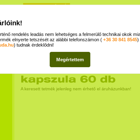
REGISZTRÁCIÓ
Egészs
BEJELENTKEZÉS
árlóink!
- Mammut II. 5. emelet - 1024 Budapest, Lövőház u. 1-5. I MediAd Kft. I Telefon:
+36 70 428 55
rténő rendelés leadás nem lehetséges a felmerülő technikai okok mi
ÉS MENETE
SZÁLLÍTÁS FELTÉTELEI
GYIK
KAPCSOLAT
rmék elnyerte tetszését az alábbi telefonszámon (
+36 30 841 8545
)
uda.hu
) tudnak érdeklődni!
Főoldal
/
Étrend-kiegészítők
Megértettem
Netamin Galagonya
kapszula 60 db
A keresett tetmék jelenleg nem érhető el áruházunkban!