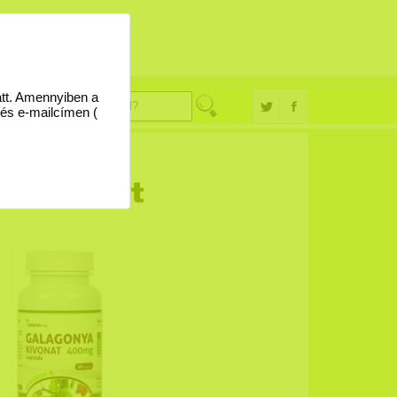
églevél
09
att. Amennyiben a
 és e-mailcímen (
 kivonat