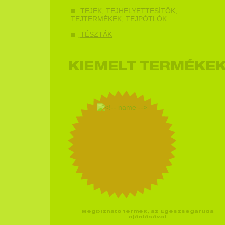
TEJEK, TEJHELYETTESÍTŐK,
TEJTERMÉKEK, TEJPÓTLÓK
TÉSZTÁK
KIEMELT TERMÉKE
Megbízható termék, az Egészségáruda
ajánlásával