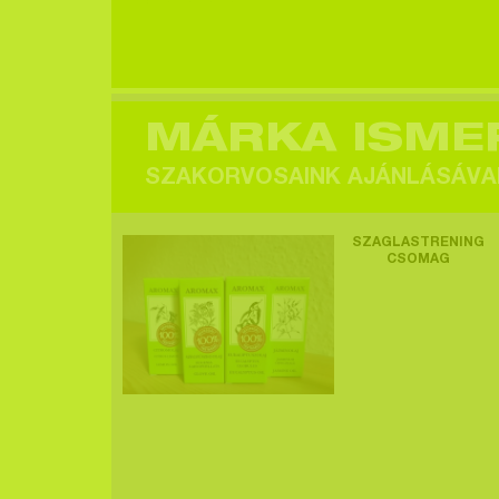
Egy felhasználó
megtekintette a
terméket >
MÁRKA ISME
SZAKORVOSAINK AJÁNLÁSÁVA
Egy felhasználó
SZAGLÁSTRÉNING
megtekintette a
CSOMAG
terméket >
Egy felhasználó
megtekintette a
terméket >