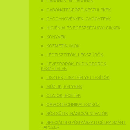
GABONÁK, ÁLGABONÁK
GABONATEJ-FŐZŐ KÉSZÜLÉKEK
GYÓGYNÖVÉNYEK, GYÓGYTEÁK
HIGIÉNIAI ÉS EGÉSZSÉGÜGYI CIKKEK
KÖNYVEK
KOZMETIKUMOK
LÉGTISZTÍTÓK, LÉGSZŰRŐK
LEVESPOROK, PUDINGPOROK,
KÉSZÉTELEK
LISZTEK, LISZTHELYETTESÍTŐK
MÜZLIK, PELYHEK
OLAJOK, ECETEK
ORVOSTECHNIKAI ESZKÖZ
SÓS SÜTIK, RÁGCSÁLNI VALÓK
SPECIÁLIS GYÓGYÁSZATI CÉLRA SZÁNT
TÁPSZER