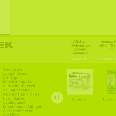
Aflofarm
Aromax in
EK
Hydrominum
citromfűola
növényi
ml
kivonatot
tartalmazó
részletek >
részlete
étrend-
kiegészítő
tabletta 30 db
Sóoldatos,
gyógyhatású
orrirrigáló
készítmény. Az
allergiás tünetek
csillapításának,
valamint az arc- és
homloküreg
Bővebben
Bővebb
gyulladások
kezelésének könnyű
és természetes
eszköze.