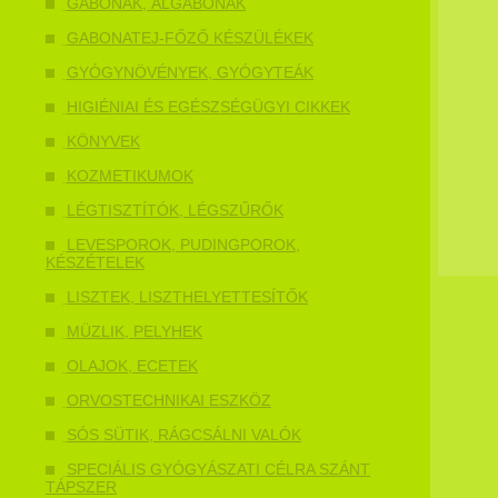
GABONÁK, ÁLGABONÁK
GABONATEJ-FŐZŐ KÉSZÜLÉKEK
GYÓGYNÖVÉNYEK, GYÓGYTEÁK
HIGIÉNIAI ÉS EGÉSZSÉGÜGYI CIKKEK
KÖNYVEK
KOZMETIKUMOK
LÉGTISZTÍTÓK, LÉGSZŰRŐK
LEVESPOROK, PUDINGPOROK,
KÉSZÉTELEK
LISZTEK, LISZTHELYETTESÍTŐK
MÜZLIK, PELYHEK
OLAJOK, ECETEK
ORVOSTECHNIKAI ESZKÖZ
SÓS SÜTIK, RÁGCSÁLNI VALÓK
SPECIÁLIS GYÓGYÁSZATI CÉLRA SZÁNT
TÁPSZER