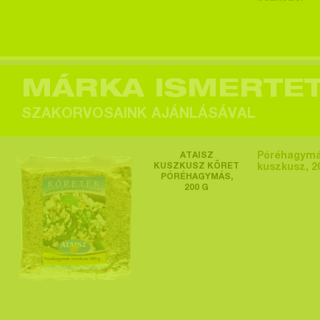
Egy felhasználó
megtekintette a
terméket >
MÁRKA ISMERTE
SZAKORVOSAINK AJÁNLÁSÁVAL
Egy felhasználó
ATAISZ
Póréhagym
megtekintette a
KUSZKUSZ KÖRET
kuszkusz, 2
PÓRÉHAGYMÁS,
terméket >
200 G
Egy felhasználó
megtekintette a
terméket >