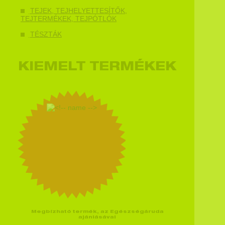
TEJEK, TEJHELYETTESÍTŐK,
TEJTERMÉKEK, TEJPÓTLÓK
TÉSZTÁK
KIEMELT TERMÉKEK
Megbízható termék, az Egészségáruda
ajánlásával