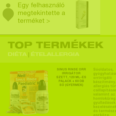
Egy felhasználó
megtekintette a
terméket >
TOP TERMÉKEK
Egy felhasználó
megtekintette a
DIÉTA
ÉTELALLERGIA
terméket >
SINUS RINSE ORR
Sóoldatos,
IRRIGÁTOR
gyógyhatás
SZETT, 120 ML-ES
orrirrigáló
PALACK + 60 DB
készítmény.
SÓ (GYERMEK)
Egy felhasználó
allergiás tü
csillapításá
megtekintette a
valamint az
homloküreg
terméket >
gyulladások
kezeléséne
és termész
eszköze.