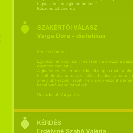
fogyasztani, ami gluténmentes?
Köszönettel, Andrea
SZAKÉRTŐI VÁLASZ
Varga Dóra - dietetikus
K
Kedves Andrea!
Egyrészt nem az inzulinrezisztencia okozza a pajz
együttes meglétük.
A gluténmentes termékek közül magas rost tartalmú
tekinthetőek a barna rizs, köles, hajdina, amaránt, 
a belőlük készülő lisztek. Kerülendő viszont a fehér 
keményítő alapú termékek.
Üdvözlettel: Varga Dóra
KÉRDÉS
Erdélyiné Szabó Valéria