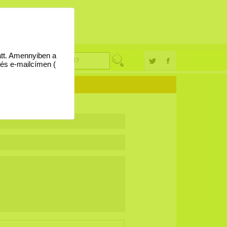
églevél
09
att. Amennyiben a
 és e-mailcímen (
DÉS KÜLDÉSE