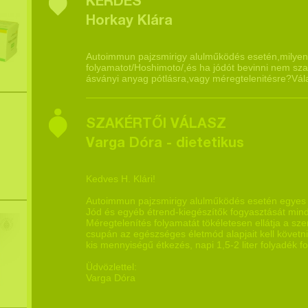
KÉRDÉS
Horkay Klára
Autoimmun pajzsmirigy alulműködés esetén,milyen 
folyamatot/Hoshimoto/,és ha jódót bevinni nem sz
ásványi anyag pótlásra,vagy méregtelenitésre?Vála
SZAKÉRTŐI VÁLASZ
Varga Dóra - dietetikus
Kedves H. Klári!
Autoimmun pajzsmirigy alulműködés esetén egyes e
Jód és egyéb étrend-kiegészítők fogyasztását min
Méregtelenítés folyamatát tökéletesen ellátja a s
csupán az egészséges életmód alapjait kell követn
kis mennyiségű étkezés, napi 1,5-2 liter folyadék f
Üdvözlettel:
Varga Dóra