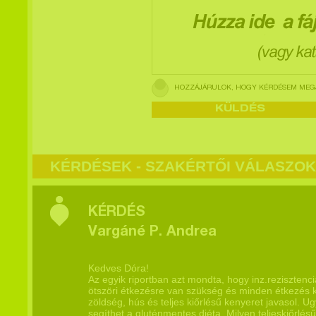
HOZZÁJÁRULOK, HOGY KÉRDÉSEM MEGJ
KÉRDÉSEK - SZAKÉRTŐI VÁLASZOK
KÉRDÉS
Vargáné P. Andrea
Kedves Dóra!
Az egyik riportban azt mondta, hogy inz.rezisztenc
ötszöri étkezésre van szükség és minden étkezés k
zöldség, hús és teljes kiőrlésű kenyeret javasol
segíthet a gluténmentes diéta. Milyen teljeskiőrlé