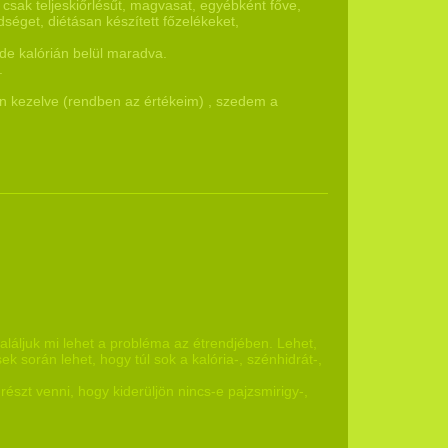
 csak teljeskiőrlésűt, magvasat, egyébként főve,
dséget, diétásan készített főzelékeket,
de kalórián belül maradva.
.
an kezelve (rendben az értékeim) , szedem a
láljuk mi lehet a probléma az étrendjében. Lehet,
k során lehet, hogy túl sok a kalória-, szénhidrát-,
észt venni, hogy kiderüljön nincs-e pajzsmirigy-,