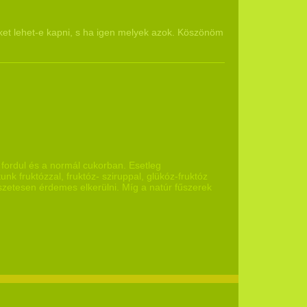
et lehet-e kapni, s ha igen melyek azok. Köszönöm
ordul és a normál cukorban. Esetleg
k fruktózzal, fruktóz- sziruppal, glükóz-fruktóz
zetesen érdemes elkerülni. Míg a natúr fűszerek