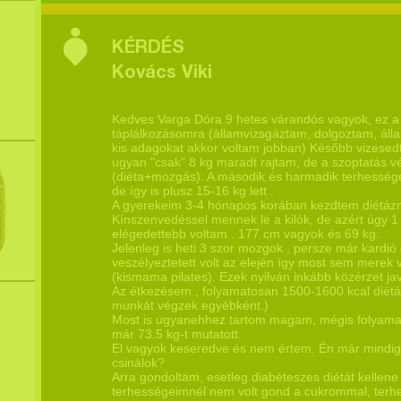
KÉRDÉS
Kovács Viki
Kedves Varga Dóra 9 hetes várandós vagyok, ez a 
táplálkozásomra (államvizsgáztam, dolgoztam, áll
kis adagokat akkor voltam jobban) Később vizesedte
ugyan "csak" 8 kg maradt rajtam, de a szoptatás 
(diéta+mozgás). A második és harmadik terhessége
de így is plusz 15-16 kg lett .
A gyerekeim 3-4 hónapos korában kezdtem diétázni
Kínszenvedéssel mennek le a kilók, de azért úgy 1 
elégedettebb voltam . 177 cm vagyok és 69 kg.
Jelenleg is heti 3 szor mozgok , persze már kard
veszélyeztetett volt az elején így most sem merek 
(kismama pilates). Ezek nyilván inkább közérzet ja
Az étkezésem , folyamatosan 1500-1600 kcal diétát 
munkát végzek egyébként.)
Most is ugyanehhez tartom magam, mégis folyamatos
már 73.5 kg-t mutatott.
El vagyok keseredve és nem értem. Én már mindig 
csinálok?
Arra gondoltam, esetleg diabéteszes diétát kellene
terhességeimnél nem volt gond a cukrommal, terhelé