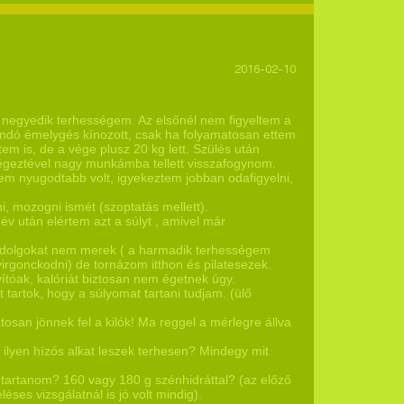
2016-02-10
negyedik terhességem. Az elsőnél nem figyeltem a
andó émelygés kínozott, csak ha folyamatosan ettem
m is, de a vége plusz 20 kg lett. Szülés után
végeztével nagy munkámba tellett visszafogynom.
m nyugodtabb volt, igyekeztem jobban odafigyelni,
, mozogni ismét (szoptatás mellett).
év után elértem azt a súlyt , amivel már
ió dolgokat nem merek ( a harmadik terhességem
virgonckodni) de tornázom itthon és pilatesezek.
vítóak, kalóriát biztosan nem égetnek úgy.
tartok, hogy a súlyomat tartani tudjam. (ülő
an jönnek fel a kilók! Ma reggel a mérlegre állva
ilyen hízós alkat leszek terhesen? Mindegy mit
 tartanom? 160 vagy 180 g szénhidráttal? (az előző
ses vizsgálatnál is jó volt mindig).