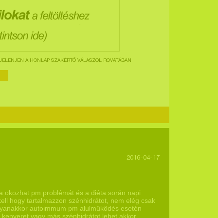
ELENJEN A HONLAP SZAKÉRTŐ VÁLASZOL ROVATÁBAN
2016-04-17
ia okozhat pm problémát és a diéta során napi
ell hogy tartalmazzon szénhidrátot, nem elég csak
. Ugyanakkor autoimmum pm alulműködés esetén
sű kenyeret vagy más szénhidrátot lehet akkor