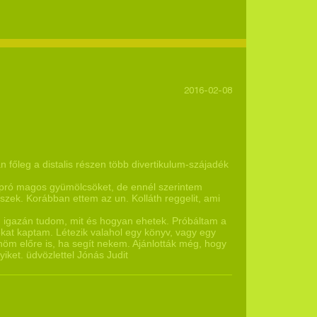
2016-02-08
n főleg a distalis részen több divertikulum-szájadék
 apró magos gyümölcsöket, de ennél szerintem
eszek. Korábban ettem az un. Kolláth reggelit, ami
m igazán tudom, mit és hogyan ehetek. Próbáltam a
kat kaptam. Létezik valahol egy könyv, vagy egy
m előre is, ha segít nekem. Ajánlották még, hogy
iket. üdvözlettel Jónás Judit