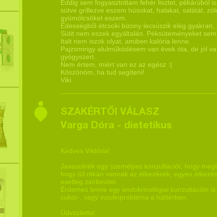
Eddig sem fogyasztottam fehér lisztet, pékárúból is
sütve grillezve eszem húsokat, halakat, salátát, zöl
gyümölcsöket eszem.
Édességből étcsoki bizony lecsúszik elég gyakran, 
Sütit nem eszek egyáltalán. Péksüteményeket sem
Italt nem iszok olyat, amiben kalória lenne.
Pajzsmirigy alulműködésem van évek óta, de jól v
gyógyszert.
Nem értem, miért van ez az egész :(
Köszönöm, ha tud segíteni!
Viki
SZAKÉRTŐI VÁLASZ
Varga Dóra - dietetikus
Kedves Viktória!
Javasolnék egy személyes konzultációt, hogy megta
hogy túl ritkán vannak az étkezések, egyes étkezése
esetleg zsírbevitel.
Érdemes lenne egy endokrinológiai konzultáción is r
cukor-, vagy inzulinprobléma a háttérben.
Üdvözlettel: