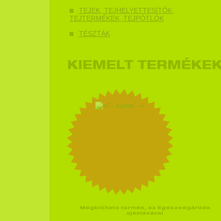
TEJEK, TEJHELYETTESÍTŐK,
TEJTERMÉKEK, TEJPÓTLÓK
TÉSZTÁK
KIEMELT TERMÉKE
Megbízható termék, az Egészségáruda
ajánlásával