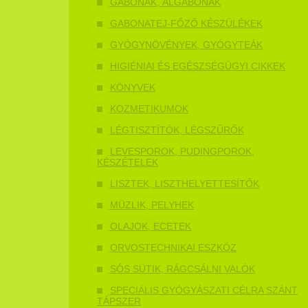
GABONÁK, ÁLGABONÁK
GABONATEJ-FŐZŐ KÉSZÜLÉKEK
GYÓGYNÖVÉNYEK, GYÓGYTEÁK
HIGIÉNIAI ÉS EGÉSZSÉGÜGYI CIKKEK
KÖNYVEK
KOZMETIKUMOK
LÉGTISZTÍTÓK, LÉGSZŰRŐK
LEVESPOROK, PUDINGPOROK,
KÉSZÉTELEK
LISZTEK, LISZTHELYETTESÍTŐK
MÜZLIK, PELYHEK
OLAJOK, ECETEK
ORVOSTECHNIKAI ESZKÖZ
SÓS SÜTIK, RÁGCSÁLNI VALÓK
SPECIÁLIS GYÓGYÁSZATI CÉLRA SZÁNT
TÁPSZER