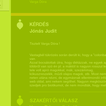
Varga Dóra
KÉRDÉS
Jónás Judit
Tisztelt Varga Dóra !
Vastagbél tükrözés során derült ki, hogy a "colonba
van.
Azzal bocsátottak útra, hogy diétázzak, ne egyek
többről van szó én pl. a máktól is nagyon rosszul l
tele volt apró magokkal, mák, szezámmag,
kókuszreszelék, műzli olajos magok, stb. Most ne
neten utána nézni, de egymásnak ellentmondó infó
web oldal, ami nekem segíthet. Nagyon megköszönö
szedjek pro biotikumot, de nem mondták, hogy mely
SZAKÉRTŐI VÁLASZ