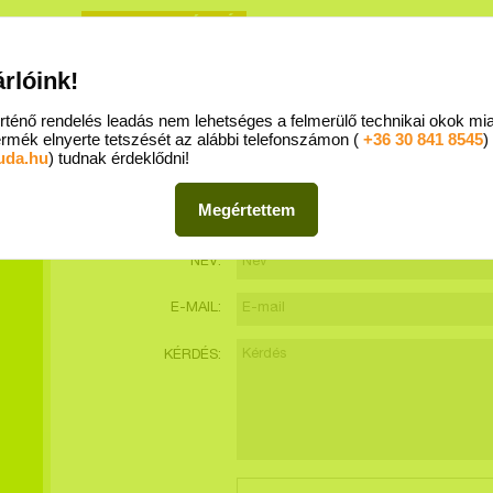
REGISZTRÁCIÓ
Egészs
BEJELENTKEZÉS
árlóink!
- Mammut II. 5. emelet - 1024 Budapest, Lövőház u. 1-5. I MediAd Kft. I Telefon:
+36 70 428 55
rténő rendelés leadás nem lehetséges a felmerülő technikai okok mi
NDELÉS MENETE
SZÁLLÍTÁS FELTÉTELEI
GYIK
KAPCSOLAT
rmék elnyerte tetszését az alábbi telefonszámon (
+36 30 841 8545
)
uda.hu
) tudnak érdeklődni!
VARGA DÓRA
DIETETIKUS
- ÚJ KÉR
Megértettem
NÉV:
E-MAIL:
KÉRDÉS: