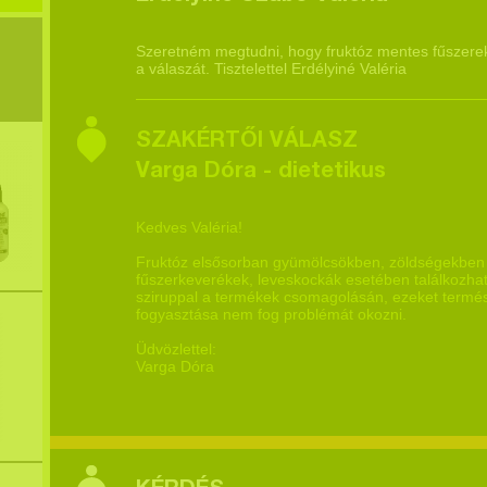
Szeretném megtudni, hogy fruktóz mentes fűszerek
a válaszát. Tisztelettel Erdélyiné Valéria
SZAKÉRTŐI VÁLASZ
Varga Dóra - dietetikus
Kedves Valéria!
Fruktóz elsősorban gyümölcsökben, zöldségekben f
fűszerkeverékek, leveskockák esetében találkozhatun
sziruppal a termékek csomagolásán, ezeket termés
fogyasztása nem fog problémát okozni.
Üdvözlettel:
Varga Dóra