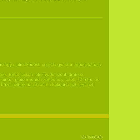
smirigy alulműködést, csupán gyakran tapasztalható
ak, tehát lassan felszívódó szénhidrátnak
quinoa, gluténmentes zabpehely, cirok, teff stb., és
búzaliszthez hasonlóan a kukoricaliszt, rizsliszt,
2016-03-08