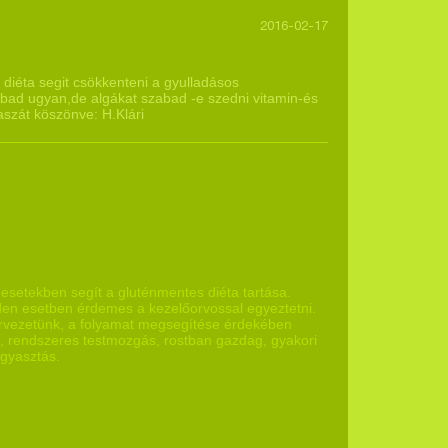
2016-02-17
diéta segit csökkenteni a gyulladásos
abad ugyan,de algákat szabad -e szedni vitamin-és
szát köszönve: H.Klári
setekben segít a gluténmentes diéta tartása.
den esetben érdemes a kezelőorvossal egyeztetni.
zervezetünk, a folyamat megsegítése érdekében
i, rendszeres testmozgás, rostban gazdag, gyakori
ogyasztás.